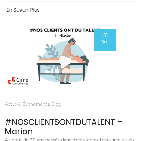
En Savoir Plus
01
Déc
Actus & Événements
,
Blog
#NOSCLIENTSONTDUTALENT –
Marion
Au bout de 20 ans passés dans divers laboratoires industriels