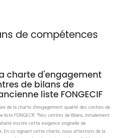
lans de compétences
 la charte d'engagement
ntres de bilans de
ncienne liste FONGECIF
re de la charte d'engagement qualité des centres de
 liste FONGECIF. "Nos centres de Bilans, initialement
aité inscrire cette exigence originelle de
e. En co signant cette charte, nous attestons de la