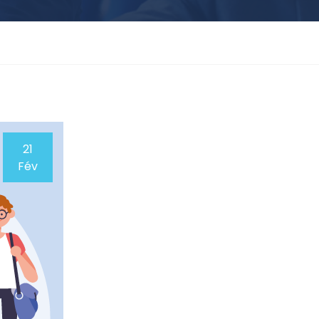
21
Fév