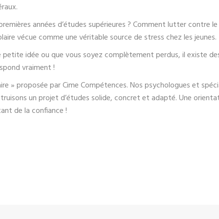
éraux.
premières années d’étu
des supérieures ? Comment lutter contre le 
colaire vécue comme une véritable source de stress chez les jeunes.
une petite idée ou que vous soyez complètement perdus, il existe 
espond vraiment !
olaire » proposée par Cime Compétences. Nos psychologues et spéci
uisons un projet d’études solide, concret et adapté. Une orientatio
ant de la confiance !