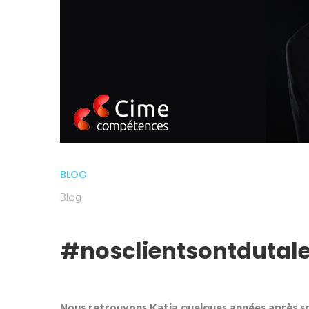
BLOG
Blog
#nosclientsontdutale
Nous retrouvons Katia quelques années après so