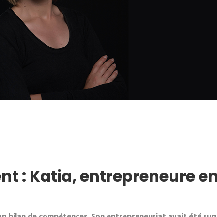
nt : Katia, entrepreneure 
n bilan de compétences. Son entrepreneuriat avait été sug